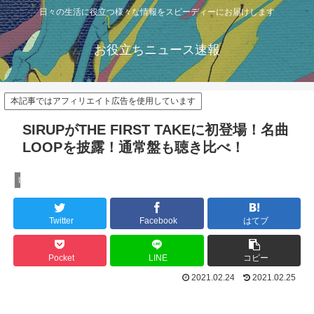
日々の生活に役立つ様々な情報をスピーディーにお届けします
お役立ちニュース速報
本記事ではアフィリエイト広告を使用しています
SIRUPがTHE FIRST TAKEに初登場！名曲
LOOPを披露！通常盤も聴き比べ！
音楽
Twitter
Facebook
はてブ
Pocket
LINE
コピー
2021.02.24
2021.02.25