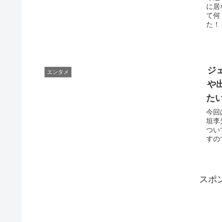
に居
て何
た！
ジ
エンタメ
や
た
今回
垣李
つい
すの
スポ