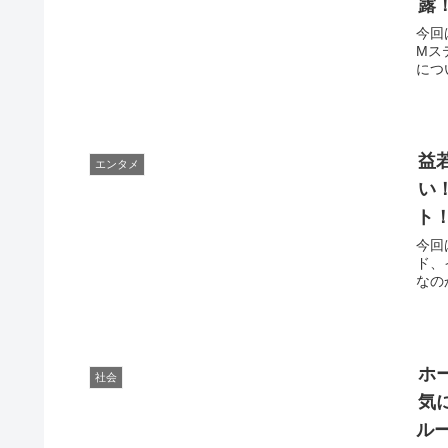
露
今回
Mス
につ
益
エンタメ
い
ト
今回
ド、
なの
ホ
社会
気
ル