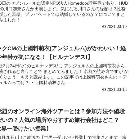
23日のセブンルールに認定NPO法人Homedoor理事長であり、HUB
ariの川口加奈さんが出演します。気になる川口さんの経歴は？性格
版した書籍、プライベートでは結婚しているのか？についてまと
みました！
2021.03.19
ックCMの上國料萌衣(アンジュルム)がかわいい！経
や年齢が気になる！【ヒルナンデス!】
は3月24日(水)のヒルナンデス!に アンジュルムの上國料萌衣さん
演されると言うことで まとめてみました！ 名前の読み方ですが か
くりょう もえと読みます。 この記事では上國料萌衣さんの ・ア
ュルムって何？ ・上國料萌衣さん...
2021.03.18
話題のオンライン海外ツアーとは？参加方法や値段
安いの？人気の場所やおすすめ旅行会社はどこ？
世界一受けたい授業】
3月20日(土)に放送の【世界一受けたい授業】で特集されます！家