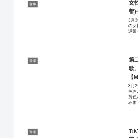
女
食事
都
3月
の女
通販
第
音楽
歌
【
3月
色さ
黄色
みま
Ti
音楽