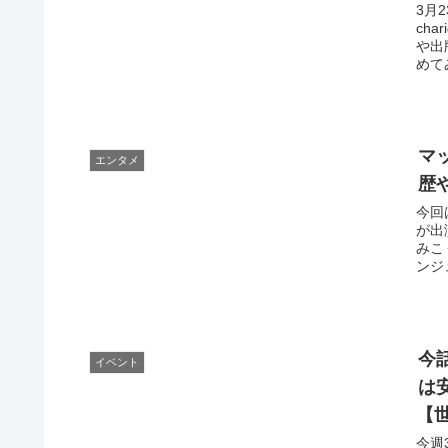
3月
ch
や出
めて
マ
エンタメ
歴
今回
が出
みこ
ンジ
今
イベント
は
【
今週