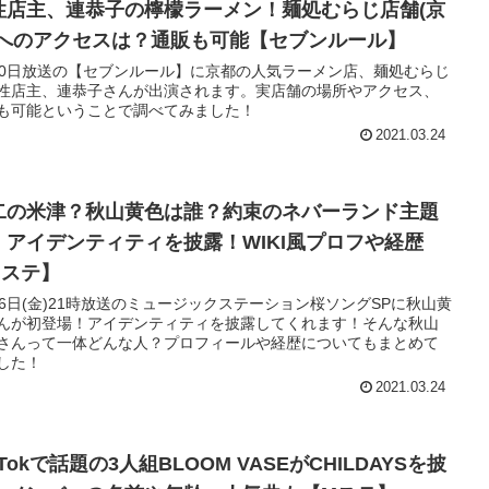
性店主、連恭子の檸檬ラーメン！麺処むらじ店舗(京
)へのアクセスは？通販も可能【セブンルール】
30日放送の【セブンルール】に京都の人気ラーメン店、麺処むらじ
性店主、連恭子さんが出演されます。実店舗の場所やアクセス、
も可能ということで調べてみました！
2021.03.24
二の米津？秋山黄色は誰？約束のネバーランド主題
、アイデンティティを披露！WIKI風プロフや経歴
Mステ】
26日(金)21時放送のミュージックステーション桜ソングSPに秋山黄
んが初登場！アイデンティティを披露してくれます！そんな秋山
さんって一体どんな人？プロフィールや経歴についてもまとめて
した！
2021.03.24
kTokで話題の3人組BLOOM VASEがCHILDAYSを披