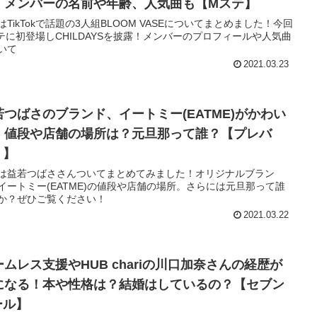
！メンバーの名前や年齢、人気曲も【Mステ】
はTikTokで話題の3人組BLOOM VASEについてまとめました！今回
テに初登場しCHILDAYSを披露！メンバーのプロフィールや人気曲
いて
2021.03.23
若つばさのブランド、イートミー(EATME)がかわい
！値段や店舗の場所は？元旦那って誰？【プレバ
！】
は益若つばささんついてまとめてみました！オリジナルブラン
イートミー(EATME)の値段や店舗の場所。さらには元旦那って誰
か？ぜひご覧ください！
2021.03.22
ームレス支援やHUB chariの川口加奈さんの経歴が
になる！本や性格は？結婚はしているの？【セブン
ール】