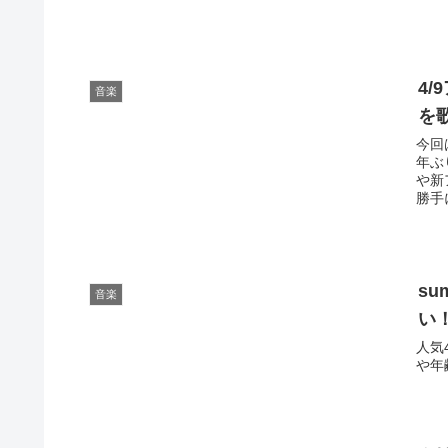
4/
音楽
を
今回
年ぶ
や新
勝手
s
音楽
い
人気
や年