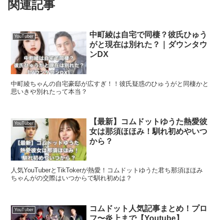
関連記事
中町綾は自宅で同棲？彼氏ひゅう
YouTuber
がと現在は別れた？｜ダウンタウ
ンDX
中町綾ちゃんの自宅豪邸が広すぎ！！彼氏疑惑のひゅうがと同棲かと
思いきや別れたって本当？
【最新】コムドットゆうた熱愛彼
YouTuber
女は那須ほほみ！馴れ初めやいつ
から？
人気YouTuberとTikTokerが熱愛！コムドットゆうた君ち那須ほほみ
ちゃんがの交際はいつからで馴れ初めは？
コムドット人気記事まとめ！プロ
YouTuber
フ〜炎上まで【Youtube】