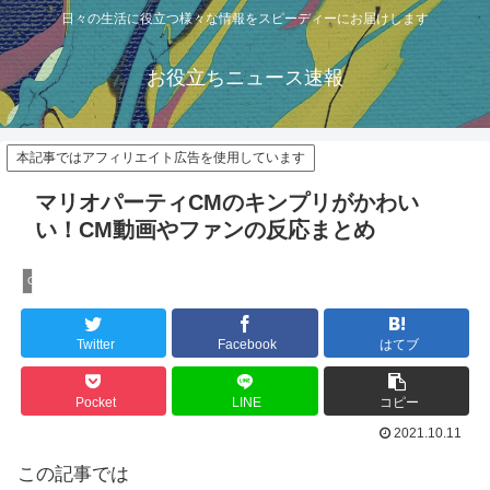
日々の生活に役立つ様々な情報をスピーディーにお届けします
お役立ちニュース速報
本記事ではアフィリエイト広告を使用しています
マリオパーティCMのキンプリがかわい
い！CM動画やファンの反応まとめ
CM
Twitter
Facebook
はてブ
Pocket
LINE
コピー
2021.10.11
この記事では