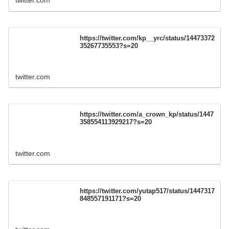
twitter.com
https://twitter.com/kp__yrc/status/14473372
35267735553?s=20
twitter.com
https://twitter.com/a_crown_kp/status/1447
358554113929217?s=20
twitter.com
https://twitter.com/yutap517/status/1447317
848557191171?s=20