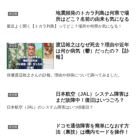
地震頻発のトカラ列島は何県で場
未分類
所はどこ？名前の由来も気になる
最近よく聞く【トカラ列島】ってどこ？場所や何県か気になる！
渡辺裕之はなぜ死去？理由や近年
未分類
は何か病気（鬱）だったの？【訃
報】
俳優渡辺裕之さんの訃報。理由や持病について調べてみました。
日本航空（JAL）システム障害は
未分類
まだ故障中！復旧はいつごろ？
日本航空（JAL）のシステム障害はいつ頃復旧？
ドコモ通信障害を簡単になおす方
未分類
法（裏技）は機内モードを操作！