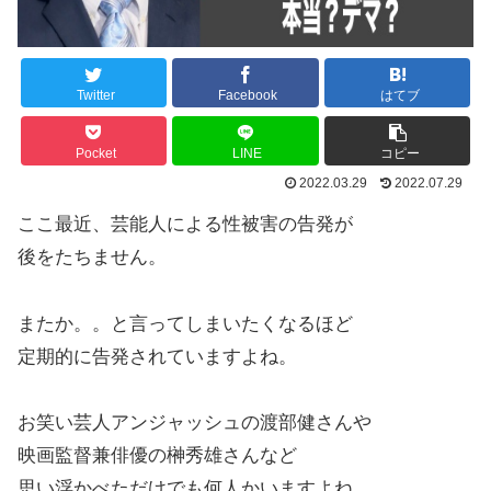
Twitter
Facebook
はてブ
Pocket
LINE
コピー
2022.03.29
2022.07.29
ここ最近、芸能人による性被害の告発が
後をたちません。
またか。。と言ってしまいたくなるほど
定期的に告発されていますよね。
お笑い芸人アンジャッシュの渡部健さんや
映画監督兼俳優の榊秀雄さんなど
思い浮かべただけでも何人かいますよね。