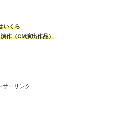
収はいくら
出演
作
（CM演出作品）
ンサーリンク