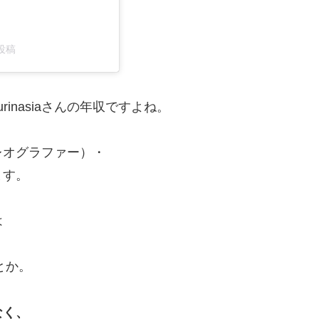
た投稿
inasiaさんの年収ですよね。
コレオグラファー）・
ます。
は
とか。
なく、