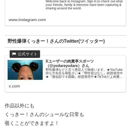
Welcome back to Instagram. Sign in to check out what
your friends, family & interests have been capturing &
sharing around the world.
www.instagram.com
野性爆弾くっきー！さんのTwitter(ツイッター)
Xユーザーの肉糞亭スポーツ
（@yodareyodare）さん
野性爆弾などと言う愚芸人で御座います。★YouTube
持ち方先生を御覧さい★『野性昔ばなし』絶賛発売中
★『激似顔マネ図鑑』絶賛発売中★TikTokだよ肉糞亭
スポーツだよ
x.com
作品以外にも
くっきー！さんのシュールな日常も
覗くことができますよ！