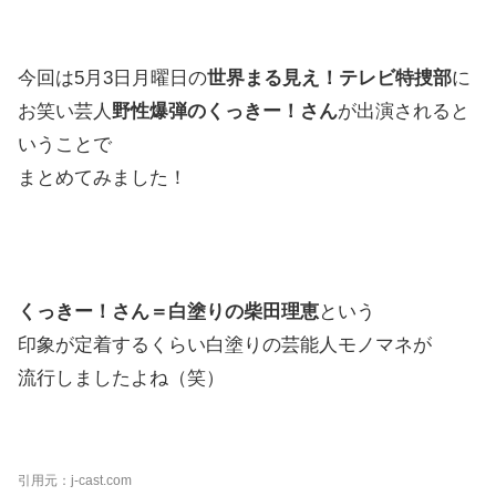
今回は5月3日月曜日の
世界まる見え！テレビ特捜部
に
お笑い芸人
野性爆弾のくっきー！さん
が出演されると
いうことで
まとめてみました！
くっきー！さん＝白塗りの柴田理恵
という
印象が定着するくらい白塗りの芸能人モノマネが
流行しましたよね（笑）
引用元：j-cast.com