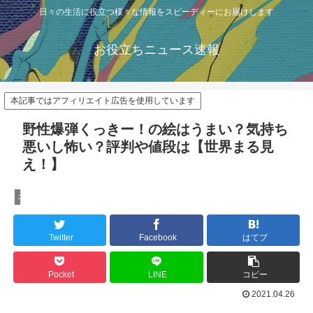
日々の生活に役立つ様々な情報をスピーディーにお届けします
お役立ちニュース速報
本記事ではアフィリエイト広告を使用しています
野性爆弾くっきー！の絵はうまい？気持ち
悪いし怖い？評判や値段は【世界まる見
え！】
エンタメ
Twitter
Facebook
はてブ
Pocket
LINE
コピー
2021.04.26