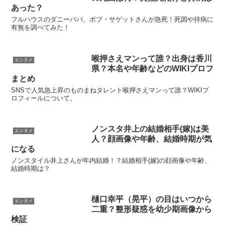
あった？
フルハウスのダニーパパ、ボブ・サゲットさんが急死！死因や持病に
有無を調べてみた！
喉押さえマンって誰？出身は香川
エンタメ
県？本名や年齢などのWIKIプロフ
まとめ
SNSで人気急上昇のものまねタレント喉押さえマンって誰？WIKIプ
ロフィールについて。
ノンスタ井上の結婚相手(嫁)は美
エンタメ
人？顔画像や年齢、結婚時期が気
になる
ノンスタイル井上さんが年内結婚！？結婚相手(嫁)の顔画像や年齢、
結婚時期は？
樋口幸平（晃平）の目はいつから
エンタメ
二重？整形疑惑を幼少期画像から
検証