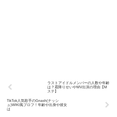
ラストアイドルメンバーの人数や年齢
は？霜降りせいやMV出演の理由【M
ステ】
TikTok人気歌手のGnash(ナッシ
ュ)WIKI風プロフ！年齢や出身や彼女
は