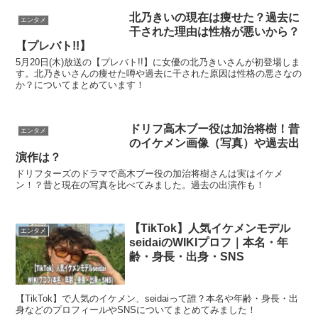
北乃きいの現在は痩せた？過去に
エンタメ
干された理由は性格が悪いから？
【プレバト!!】
5月20日(木)放送の【プレバト!!】に女優の北乃きいさんが初登場しま
す。北乃きいさんの痩せた噂や過去に干された原因は性格の悪さなの
か？についてまとめています！
ドリフ高木ブー役は加治将樹！昔
エンタメ
のイケメン画像（写真）や過去出
演作は？
ドリフターズのドラマで高木ブー役の加治将樹さんは実はイケメ
ン！？昔と現在の写真を比べてみました。過去の出演作も！
【TikTok】人気イケメンモデル
エンタメ
seidaiのWIKIプロフ｜本名・年
齢・身長・出身・SNS
【TikTok】で人気のイケメン、seidaiって誰？本名や年齢・身長・出
身などのプロフィールやSNSについてまとめてみました！