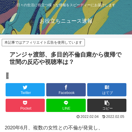
日々の生活に役立つ様々な情報をスピーディーにお届けします
お役立ちニュース速報
本記事ではアフィリエイト広告を使用しています
アンジャ渡部、多目的不倫自粛から復帰で
世間の反応や視聴率は？
エンタメ
Twitter
Facebook
はてブ
Pocket
LINE
コピー
2022.02.04
2022.02.05
2020年6月、複数の女性との不倫が発覚し、