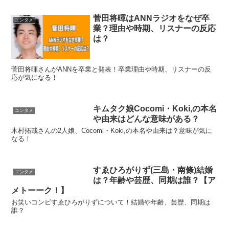
菅田将暉はANNラジオをなぜ卒
エンタメ
業？理由や時期、リスナーの反応
は？
菅田将暉さんがANNを卒業と発表！卒業理由や時期、リスナーの反
応が気になる！
キムタク娘Cocomi・Koki,の本名
エンタメ
や由来はどんな意味がある？
木村拓哉さんの2人娘、Cocomi・Koki,の本名や由来は？意味が気に
なる！
すゑひろがりず(三島・南條)結婚
エンタメ
は？年齢や芸歴、同期は誰？【ア
メトーーク！】
お笑いコンビすゑひろがりずについて！結婚や年齢、芸歴、同期は
誰？