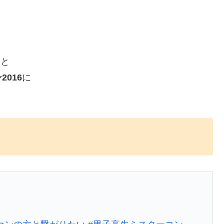
）と
016
に