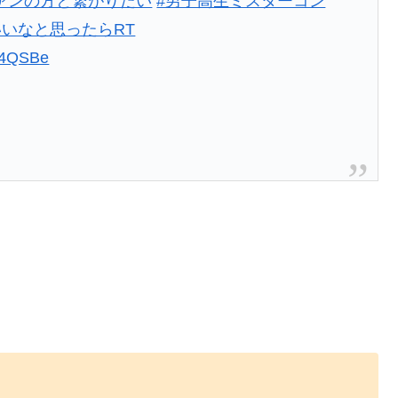
ァンの方と繋がりたい
#男子高生ミスターコン
いいなと思ったらRT
oY4QSBe