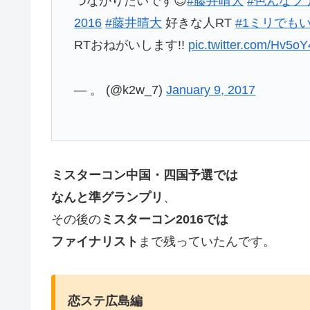
つながりたいです😉
#藤井晴大
#色んなフ
2016
#藤井晴大
好きな人RT
#1ミリでも
RTおねがいします!!
pic.twitter.com/Hv5
— 。 (@k2w_7)
January 9, 2017
ミスターコン中国・四国予選では
なんと準グランプリ
、
その後の
ミスターコン2016では
ファイナリスト
まで残っていたんです。
恋ステ広島編