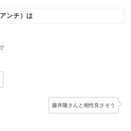
（アンチ）は
で
藤井隆さんと相性良さそう