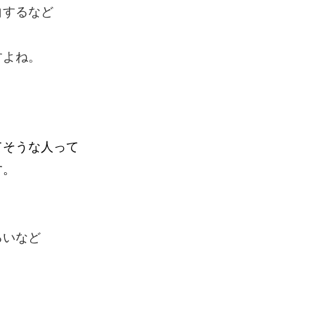
白するなど
すよね。
てそうな人って
す。
るいなど