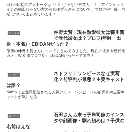
6月3日(木)のアメトークは「〇〇じゃない方芸人」！！アインシュタ
インの稲田じゃない方の河合ゆずるさんについて。プロフや年齢、同
期についてまとめています！
仲野太賀｜現在熱愛彼女は森川葵
エンタメ
で歴代彼女は？プロフ(年齢・出
身・本名)・EBiDANだった？
俳優の仲野太賀さんについてまとめてみました。現在の彼女や歴代元
カノ、WIKI風プロフや元EBiDANだったって本当？
ネトフリ｜ワンピースなぜ実写
エンタメ
化？前評判が最悪？主要キャスト
は誰？
Netflixで全世界配信される人気アニメ・ワンピースの前評判や主要キ
ャストが気になる！
石田さんち末っ子隼司嫁のインス
エンタメ
タや顔画像・馴れ初めは？子供の
名前はえな