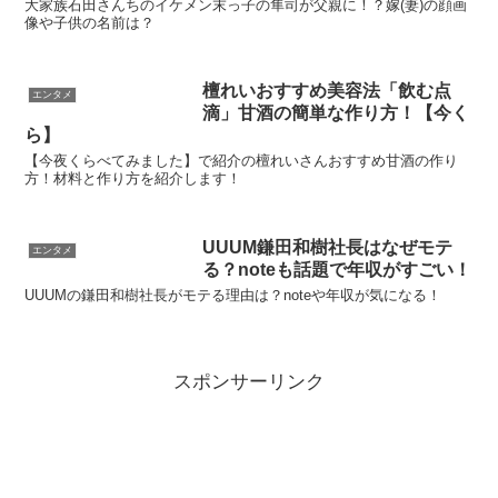
大家族石田さんちのイケメン末っ子の隼司が父親に！？嫁(妻)の顔画
像や子供の名前は？
檀れいおすすめ美容法「飲む点
エンタメ
滴」甘酒の簡単な作り方！【今く
ら】
【今夜くらべてみました】で紹介の檀れいさんおすすめ甘酒の作り
方！材料と作り方を紹介します！
UUUM鎌田和樹社長はなぜモテ
エンタメ
る？noteも話題で年収がすごい！
UUUMの鎌田和樹社長がモテる理由は？noteや年収が気になる！
スポンサーリンク