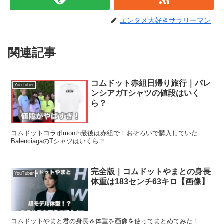
エンタメ大好きサラリーマン
関連記事
コムドット赤組日帰り旅行｜バレ
YouTuber
ンシアガTシャツの値段はいく
ら？
コムドットコラボmonth最後は赤組で！おそろいで購入していた
BalenciagaのTシャツはいくら？
完全版｜コムドットやまとの身長
YouTuber
体重は183センチ63キロ【画像】
コムドットやまと君の身長＆体重を画像を使ってまとめてみた！