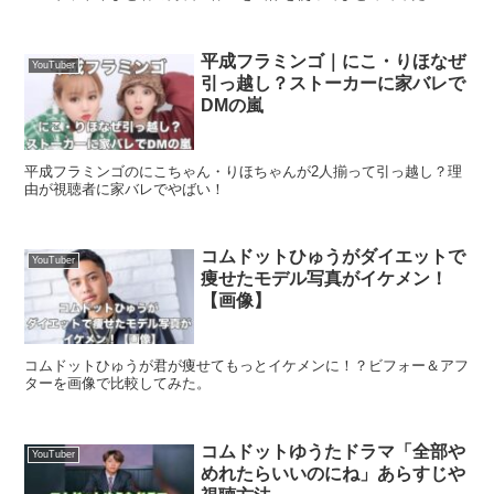
平成フラミンゴ｜にこ・りほなぜ
YouTuber
引っ越し？ストーカーに家バレで
DMの嵐
平成フラミンゴのにこちゃん・りほちゃんが2人揃って引っ越し？理
由が視聴者に家バレでやばい！
コムドットひゅうがダイエットで
YouTuber
痩せたモデル写真がイケメン！
【画像】
コムドットひゅうが君が痩せてもっとイケメンに！？ビフォー＆アフ
ターを画像で比較してみた。
コムドットゆうたドラマ「全部や
YouTuber
めれたらいいのにね」あらすじや