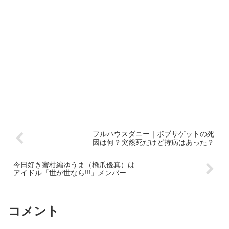
フルハウスダニー｜ボブサゲットの死
因は何？突然死だけど持病はあった？
今日好き蜜柑編ゆうま（橋爪優真）は
アイドル「世が世なら!‼︎」メンバー
コメント