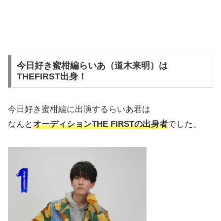
今日好き蜜柑編らいあ（道木来明）は
THEFIRST出身！
今日好き蜜柑編に出演するらいあ君は
なんと
オーディションTHE FIRSTの出身者
でした。