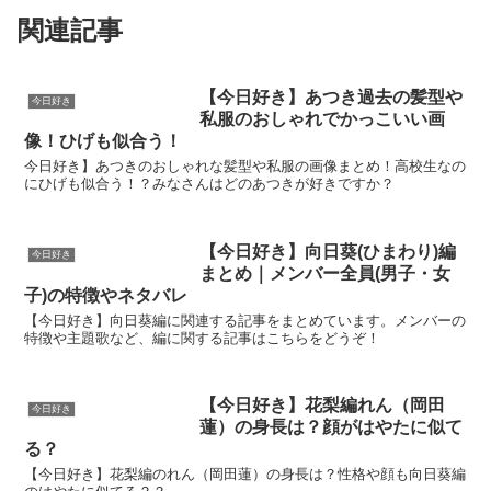
関連記事
【今日好き】あつき過去の髪型や
今日好き
私服のおしゃれでかっこいい画
像！ひげも似合う！
今日好き】あつきのおしゃれな髪型や私服の画像まとめ！高校生なの
にひげも似合う！？みなさんはどのあつきが好きですか？
【今日好き】向日葵(ひまわり)編
今日好き
まとめ｜メンバー全員(男子・女
子)の特徴やネタバレ
【今日好き】向日葵編に関連する記事をまとめています。メンバーの
特徴や主題歌など、編に関する記事はこちらをどうぞ！
【今日好き】花梨編れん（岡田
今日好き
蓮）の身長は？顔がはやたに似て
る？
【今日好き】花梨編のれん（岡田蓮）の身長は？性格や顔も向日葵編