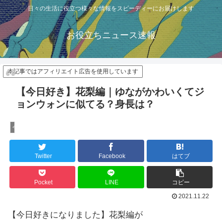
日々の生活に役立つ様々な情報をスピーディーにお届けします
お役立ちニュース速報
本記事ではアフィリエイト広告を使用しています
【今日好き】花梨編｜ゆながかわいくてジ
ョンウォンに似てる？身長は？
今日好き
Twitter
Facebook
はてブ
Pocket
LINE
コピー
2021.11.22
【今日好きになりました】花梨編が