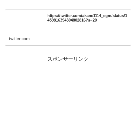
https://twitter.com/akane1114_sgm/status/1
459816394304802816?s=20
twitter.com
スポンサーリンク