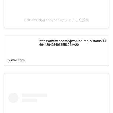
ENHYPEN(@enhypen)がシェアした投稿
https://twitter.com/yjwoniedimple/status/14
60448940340375560?s=20
twitter.com