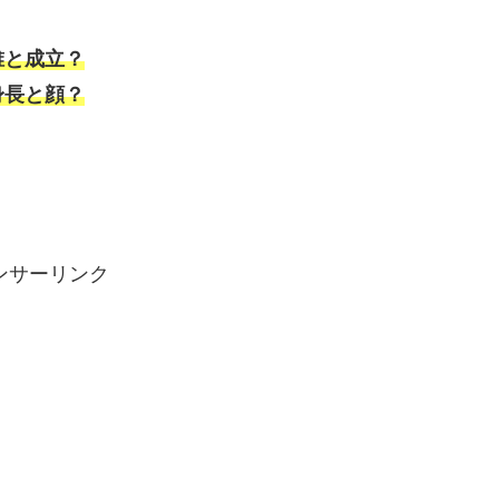
誰と成立？
身長と顔？
ンサーリンク