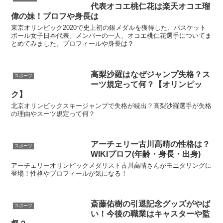
代表オコエ桃仁花は楽天オコエ瑠
偉の妹！プロフや身長は
東京オリンピック2020で史上初の銀メダルを獲得した、バスケット
ボール女子日本代表。メンバーの一人、オコエ桃仁花選手についてま
とめてみました。プロフィールや身長は？
高梨沙羅はなぜジャンプ失格？ス
スポーツ
ーツ規定って何？【オリンピッ
ク】
北京オリンピックスキージャンプで失格が続出？高梨沙羅選手が失格
の理由やスーツ規定って何？
アーチェリー古川高晴の性格は？
スポーツ
WIKIプロフ(年齢・身長・出身)
アーチェリーオリンピックメダリスト古川高晴さんがモニタリングに
登場！性格やプロフィールが気になる！
斎藤佑樹の引退記念グッズがやば
スポーツ
い！今後の職業はキャスターや監