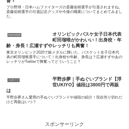
督？
プロ野球・日本ハムファイターズの斎藤佑樹選手が引退されますね。
斎藤佑樹選手の引退記念グッズや今後の職業についてまとめてみまし
た。
オリンピックバスケ女子日本代表
basketball
町田瑠唯がかわいい！出身校・年
齢・身長！広瀬すずやレッチリも興奮！
東京オリンピック2020で銀メダルに輝いた、バスケット女子日本代
表の町田瑠唯選手について！出身校や年齢、身長は？広瀬すずやあの
レッチリがTwitterで興奮ってどういうこと？
平野歩夢｜手ぬぐいブランド【浮
スポーツ
世UKIYO】値段は3800円で再販
は
平野歩夢さん愛用の手ぬぐいブランドや値段の紹介！現在売り切れだ
けど再販はいつ？
スポンサーリンク