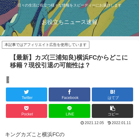
日々の生活に役立つ様々な情報をスピーディーにお届けします
お役立ちニュース速報
本記事ではアフィリエイト広告を使用しています
【最新】カズ(三浦知良)横浜FCからどこに
移籍？現役引退の可能性は？
スポーツ
Twitter
Facebook
はてブ
Pocket
LINE
コピー
2021.12.05
2022.01.11
キングカズこと横浜FCの