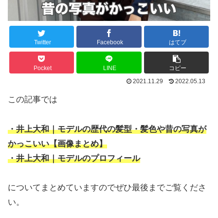
Twitter
Facebook
はてブ
Pocket
LINE
コピー
2021.11.29
2022.05.13
この記事では
・井上大和｜モデルの歴代の髪型・髪色や昔の写真が
かっこいい【画像まとめ】
・井上大和｜モデルのプロフィール
についてまとめていますのでぜひ最後までご覧くださ
い。