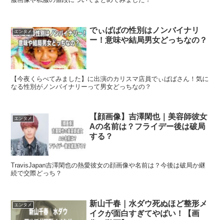
でぃばばの性別はノンバイナリ
エンタメ
ー！意味や結局男女どっちなの？
【今夜くらべてみました】に出演のカリスマ店員でぃばばさん！気に
なる性別がノンバイナリーって男女どっちなの？
【顔画像】吉澤閑也｜美容師彼女
エンタメ
Aの名前は？フライデー後は破局
する？
TravisJapan吉澤閑也の熱愛彼女の顔画像や名前は？今後は破局か継
続で交際どっち？
新山千春｜水ダウ死ぬほど整形メ
エンタメ
イクが面白すぎてやばい！【画