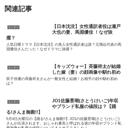
関連記事
【日本沈没】女性通訳者役は瀬戸
エンタメ
大也の妻、馬淵優佳 ！なぜ抜
擢？
人気日曜ドラマ【日本沈没】の美人女性通訳者は誰？元飛込代表の馬
淵優佳さんだった！なぜドラマに抜擢？
【キッズウォー】斉藤祥太が結婚
エンタメ
した嫁（妻）の顔画像や馴れ初め
双子俳優の斉藤祥太さんが一般女性と結婚！お相手の顔や馴れ初め
は？
JO1佐藤景瑚(さとうけいご)年収
エンタメ
やブランド私服の値段は？【踊
る!さんま御殿!!】
5月4日火曜日の【踊る!さんま御殿!!】JO1の佐藤景瑚(さとうけいご)
さんが出演されます。おしゃれ番長と呼ばれる彼の年収やブランド私
服画像や私服の値段についてまとめてみました！