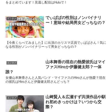
をまとめています！見逃し配信はHuluで！
でぃばばの性別はノンバイナリ
エンタメ
ー！意味や結局男女どっちなの？
【今夜くらべてみました】に出演のカリスマ店員でぃばばさん！気に
なる性別がノンバイナリーって男女どっちなの？
山本舞香の現在の熱愛彼氏はマイ
エンタメ
ファスHiroか伊藤健太郎？一体
誰？
女優山本舞香さんと人気バンド・マイファスのHiroさんが熱愛？現在
の彼氏はHiroさんと伊藤健太郎さんどっち？
山﨑賢人＆広瀬すず共演作品や馴
エンタメ
れ初めきっかけは？いつから交
際？