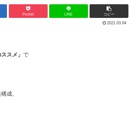
Pocket
LINE
コピー
2021.03.04
のススメ」
で
族構成、
！