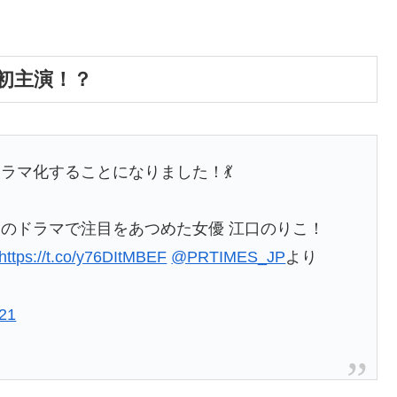
初主演！？
ラマ化することになりました！💃
のドラマで注目をあつめた女優 江口のりこ！
https://t.co/y76DItMBEF
@PRTIMES_JP
より
021