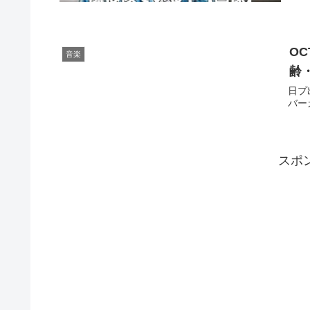
O
音楽
齢
日プ
バー
スポ