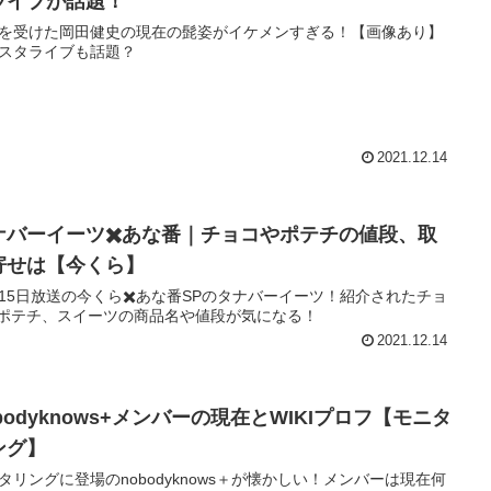
ライブが話題！
を受けた岡田健史の現在の髭姿がイケメンすぎる！【画像あり】
スタライブも話題？
2021.12.14
ナバーイーツ✖️あな番｜チョコやポテチの値段、取
寄せは【今くら】
月15日放送の今くら✖️あな番SPのタナバーイーツ！紹介されたチョ
ポテチ、スイーツの商品名や値段が気になる！
2021.12.14
bodyknows+メンバーの現在とWIKIプロフ【モニタ
ング】
タリングに登場のnobodyknows＋が懐かしい！メンバーは現在何