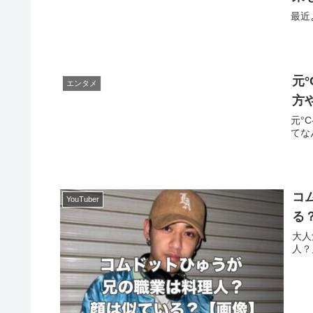
最近
元
エンタメ
方
元°
てな
コ
YouTuber
る
大人
人？