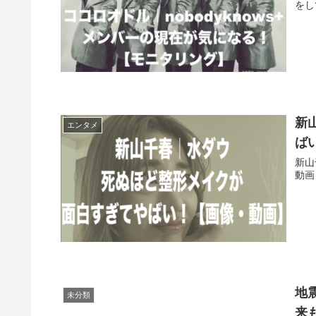
をし
新
エンタメ
ば
新山
動画
地
未分類
来