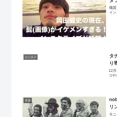
タ
職質
イン
タ
エンタメ
り
12
コや
no
音楽
リ
モニ