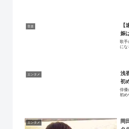
【
音楽
娠
歌手
にな
浅
エンタメ
初
俳優
初め
岡
エンタメ