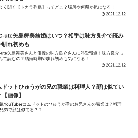
よく聞く【トカラ列島】ってどこ？場所や何県か気になる！
2021.12.12
°C-ute矢島舞美結婚はいつ？相手は味方良介で読み
や馴れ初めも
C-ute矢島舞美さんと俳優の味方良介さんに熱愛報道！味方良介っ
んて読むの？結婚時期や馴れ初めも気になる！
2021.12.12
ムドットひゅうがの兄の職業は料理人？顔は似てい
？【画像】
気YouTuberコムドットのひゅうが君のお兄さんの職業は？料理
兄弟で顔は似てる？？